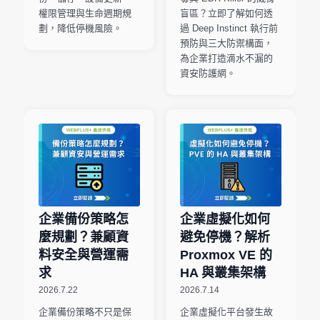
權限管理與生命週期規
盲區？立即了解如何透
劃，降低停機風險。
過 Deep Instinct 執行前
預防與三大防禦構面，
為企業打造滴水不漏的
資安防護網。
企業備份策略怎
企業虛擬化如何
麼規劃？兼顧資
避免停機？解析
料安全與營運需
Proxmox VE 的
求
HA 與叢集架構
2026.7.22
2026.7.14
企業備份策略不只是保
企業虛擬化平台發生故