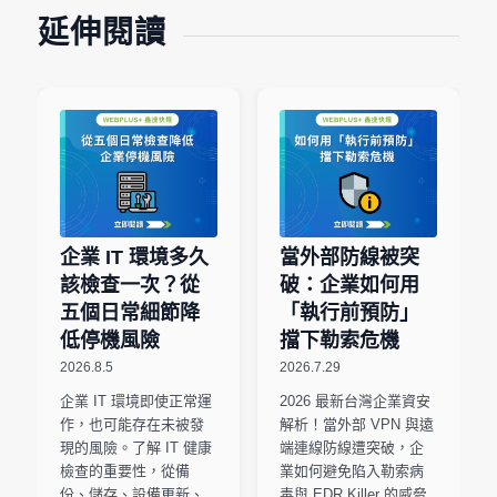
延伸閱讀
企業 IT 環境多久
當外部防線被突
該檢查一次？從
破：企業如何用
五個日常細節降
「執行前預防」
低停機風險
擋下勒索危機
2026.8.5
2026.7.29
企業 IT 環境即使正常運
2026 最新台灣企業資安
作，也可能存在未被發
解析！當外部 VPN 與遠
現的風險。了解 IT 健康
端連線防線遭突破，企
檢查的重要性，從備
業如何避免陷入勒索病
份、儲存、設備更新、
毒與 EDR Killer 的威脅