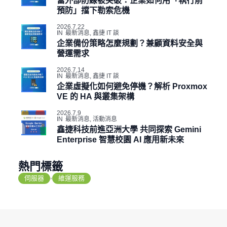
當外部防線被突破：企業如何用「執行前
預防」擋下勒索危機
2026.7.22
IN
最新消息
,
鑫捷 IT 談
企業備份策略怎麼規劃？兼顧資料安全與
營運需求
2026.7.14
IN
最新消息
,
鑫捷 IT 談
企業虛擬化如何避免停機？解析 Proxmox
VE 的 HA 與叢集架構
2026.7.9
IN
最新消息
,
活動消息
鑫捷科技前進亞洲大學 共同探索 Gemini
Enterprise 智慧校園 AI 應用新未來
熱門標籤
,
伺服器
維運服務