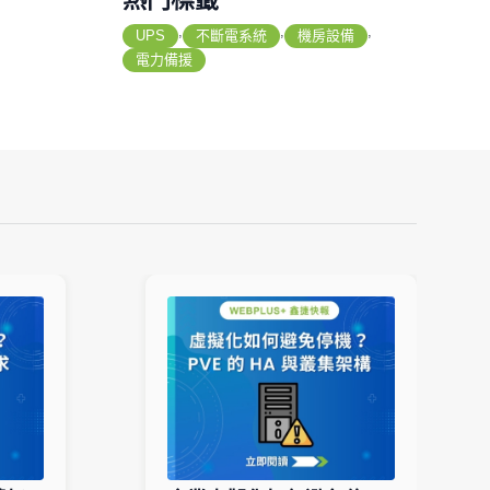
,
,
,
UPS
不斷電系統
機房設備
電力備援