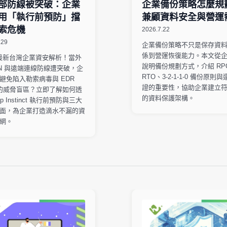
部防線被突破：企業
企業備份策略怎麼規
用「執行前預防」擋
兼顧資料安全與營運
索危機
2026.7.22
.29
企業備份策略不只是保存資
係到營運恢復能力。本文從
6 最新台灣企業資安解析！當外
說明備份規劃方式，介紹 RP
PN 與遠端連線防線遭突破，企
RTO、3-2-1-1-0 備份原則
避免陷入勒索病毒與 EDR
證的重要性，協助企業建立
ler 的威脅盲區？立即了解如何透
的資料保護架構。
ep Instinct 執行前預防與三大
面，為企業打造滴水不漏的資
網。