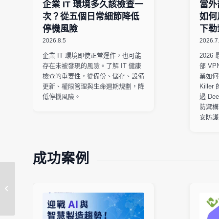
企業 IT 環境多久該檢查一
當外
次？從五個日常細節降低
如何
停機風險
下勒
2026.8.5
2026.7
企業 IT 環境即使正常運作，也可能
202
存在未被發現的風險。了解 IT 健康
部 V
檢查的重要性，從備份、儲存、設備
業如何
更新、權限管理與生命週期規劃，降
Kil
低停機風險。
過 De
防禦構
安防護
成功案例
臺中榮民總醫院｜
CBME醫事人員職涯發
展平台建置案