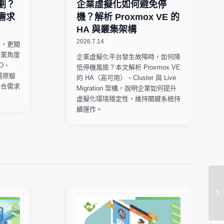
劃？
企業虛擬化如何避免停
需求
機？解析 Proxmox VE 的
HA 與叢集架構
2026.7.14
料，更關
企業角度
企業虛擬化平台發生故障時，如何降
O、
低停機風險？本文解析 Proxmox VE
與還原驗
的 HA（高可用）、Cluster 與 Live
符合需求
Migration 架構，說明企業如何提升
虛擬化環境穩定性，維持關鍵系統持
續運作。