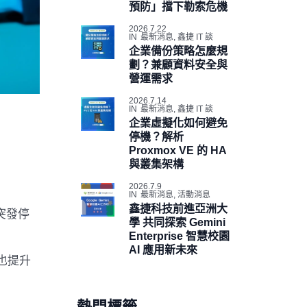
預防」擋下勒索危機
2026.7.22
IN
最新消息
,
鑫捷 IT 談
企業備份策略怎麼規
劃？兼顧資料安全與
營運需求
2026.7.14
IN
最新消息
,
鑫捷 IT 談
企業虛擬化如何避免
停機？解析
Proxmox VE 的 HA
與叢集架構
2026.7.9
IN
最新消息
,
活動消息
鑫捷科技前進亞洲大
突發停
學 共同探索 Gemini
Enterprise 智慧校園
AI 應用新未來
也提升
熱門標籤