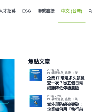
人才招募
ESG
聯繫鑫捷
中文 (台灣)
焦點文章
2026.8.5
IN
最新消息
,
鑫捷 IT 談
企業 IT 環境多久該檢
查一次？從五個日常
細節降低停機風險
2026.7.29
IN
最新消息
,
鑫捷 IT 談
當外部防線被突破：
企業如何用「執行前