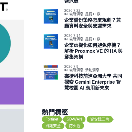
索危機
2026.7.22
IN
最新消息
,
鑫捷 IT 談
企業備份策略怎麼規劃？兼
顧資料安全與營運需求
2026.7.14
IN
最新消息
,
鑫捷 IT 談
企業虛擬化如何避免停機？
解析 Proxmox VE 的 HA 與
叢集架構
2026.7.9
IN
最新消息
,
活動消息
鑫捷科技前進亞洲大學 共同
探索 Gemini Enterprise 智
慧校園 AI 應用新未來
熱門標籤
,
,
,
Fortinet
SD-WAN
資安鐵三角
,
資訊安全
防火牆