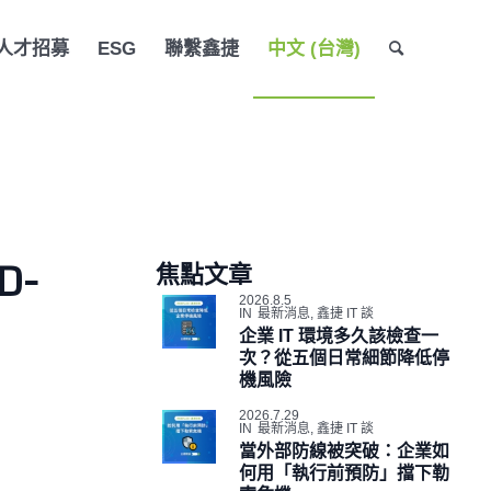
人才招募
ESG
聯繫鑫捷
中文 (台灣)
D-
焦點文章
2026.8.5
IN
最新消息
,
鑫捷 IT 談
企業 IT 環境多久該檢查一
次？從五個日常細節降低停
機風險
2026.7.29
IN
最新消息
,
鑫捷 IT 談
當外部防線被突破：企業如
何用「執行前預防」擋下勒