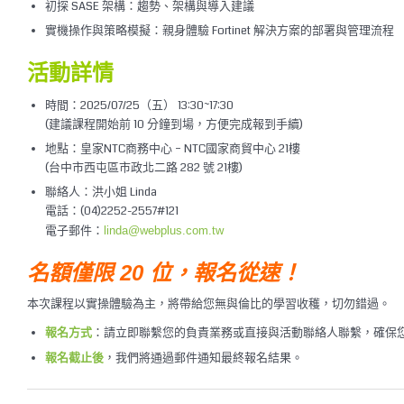
初探 SASE 架構：趨勢、架構與導入建議
實機操作與策略模擬：親身體驗 Fortinet 解決方案的部署與管理流程
活動詳情
時間：2025/07/25（五） 13:30~17:30
(建議課程開始前 10 分鐘到場，方便完成報到手續)
地點：皇家NTC商務中心 – NTC國家商貿中心 21樓
(台中市西屯區市政北二路 282 號 21樓)
聯絡人：洪小姐 Linda
電話：(04)2252-2557#121
電子郵件：
linda@webplus.com.tw
名額僅限 20 位，報名從速！
本次課程以實操體驗為主，將帶給您無與倫比的學習收穫，切勿錯過。
：請立即聯繫您的負責業務或直接與活動聯絡人聯繫，確保
報名方式
，我們將通過郵件通知最終報名結果。
報名截止後