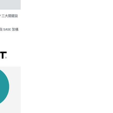
AP 三大關鍵設
 與 SASE 架構