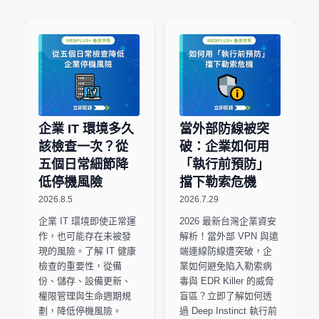
企業 IT 環境多久
當外部防線被突
該檢查一次？從
破：企業如何用
五個日常細節降
「執行前預防」
低停機風險
擋下勒索危機
2026.8.5
2026.7.29
企業 IT 環境即使正常運
2026 最新台灣企業資安
作，也可能存在未被發
解析！當外部 VPN 與遠
現的風險。了解 IT 健康
端連線防線遭突破，企
檢查的重要性，從備
業如何避免陷入勒索病
份、儲存、設備更新、
毒與 EDR Killer 的威脅
權限管理與生命週期規
盲區？立即了解如何透
劃，降低停機風險。
過 Deep Instinct 執行前