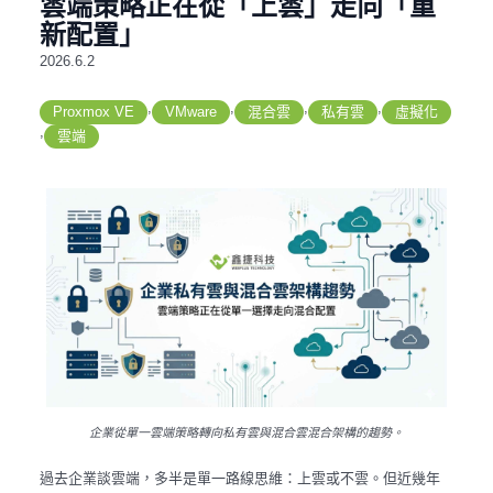
雲端策略正在從「上雲」走向「重
新配置」
2026.6.2
,
,
,
,
Proxmox VE
VMware
混合雲
私有雲
虛擬化
,
雲端
企業從單一雲端策略轉向私有雲與混合雲混合架構的趨勢。
過去企業談雲端，多半是單一路線思維：上雲或不雲。但近幾年