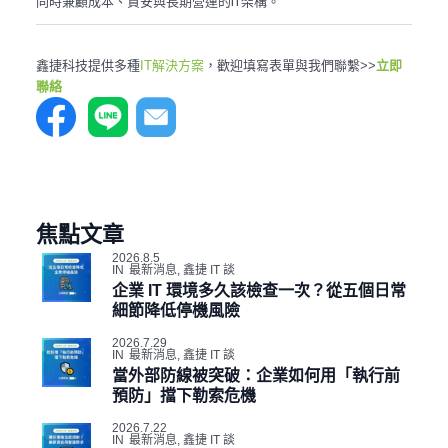
同時兼顧成本、資安與長期營運的IT架構。
鑫捷科技提供多種
IT解決方案
，歡迎填寫表單與我們聯繫>>
立即
聯絡
焦點文章
2026.8.5
IN
最新消息
,
鑫捷 IT 談
企業 IT 環境多久該檢查一次？從五個日常
細節降低停機風險
2026.7.29
IN
最新消息
,
鑫捷 IT 談
當外部防線被突破：企業如何用「執行前
預防」擋下勒索危機
2026.7.22
IN
最新消息
,
鑫捷 IT 談