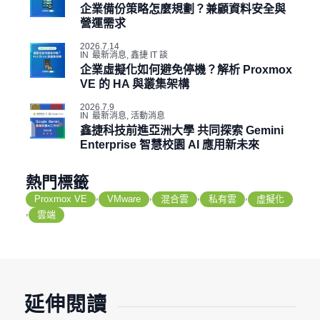
企業備份策略怎麼規劃？兼顧資料安全與
營運需求
2026.7.14
IN
最新消息
,
鑫捷 IT 談
企業虛擬化如何避免停機？解析 Proxmox
VE 的 HA 與叢集架構
2026.7.9
IN
最新消息
,
活動消息
鑫捷科技前進亞洲大學 共同探索 Gemini
Enterprise 智慧校園 AI 應用新未來
熱門標籤
,
,
,
,
Proxmox VE
VMware
混合雲
私有雲
虛擬化
,
雲端
延伸閱讀