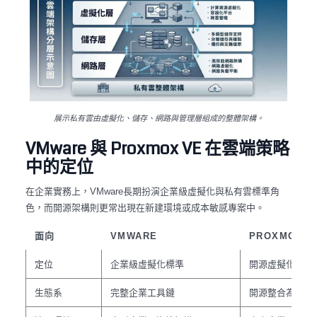
展示私有雲由虛擬化、儲存、網路與管理層組成的整體架構。
VMware 與 Proxmox VE 在雲端策略
中的定位
在企業實務上，
長期扮演企業級虛擬化與私有雲標準角
VMware
色，而開源架構則更常出現在新建環境或成本敏感專案中。
面向
VMWARE
PROXMOX V
定位
企業級虛擬化標準
開源虛擬化平台
生態系
完整企業工具鏈
開源整合為主