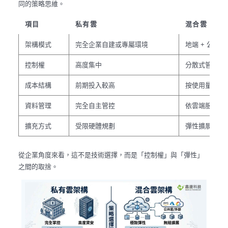
同的策略思維。
項目
私有雲
混合雲
架構模式
完全企業自建或專屬環境
地端 + 公有
控制權
高度集中
分散式管理
成本結構
前期投入較高
按使用量彈性
資料管理
完全自主管控
依雲端服務策
擴充方式
受限硬體規劃
彈性擴展
從企業角度來看，這不是技術選擇，而是「控制權」與「彈性」
之間的取捨。