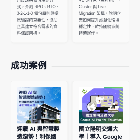
角度說明備份規劃方
VE 的 HA（高可用）、
式，介紹 RPO、RTO、
Cluster 與 Live
3-2-1-1-0 備份原則與還
Migration 架構，說明企
原驗證的重要性，協助
業如何提升虛擬化環境
企業建立符合需求的資
穩定性，維持關鍵系統
料保護架構。
持續運作。
成功案例
迎戰 AI 與智慧製
國立陽明交通大
造趨勢！利保國
學｜導入 Google