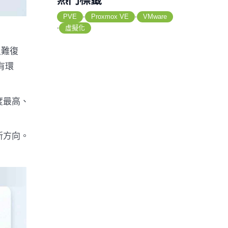
,
,
PVE
Proxmox VE
VMware
,
虛擬化
災難復
有環
度最高、
新方向。