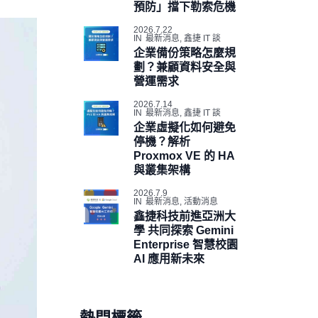
預防」擋下勒索危機
2026.7.22
IN
最新消息
,
鑫捷 IT 談
企業備份策略怎麼規
劃？兼顧資料安全與
營運需求
2026.7.14
IN
最新消息
,
鑫捷 IT 談
企業虛擬化如何避免
停機？解析
Proxmox VE 的 HA
與叢集架構
2026.7.9
IN
最新消息
,
活動消息
鑫捷科技前進亞洲大
學 共同探索 Gemini
Enterprise 智慧校園
AI 應用新未來
熱門標籤