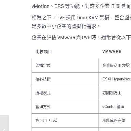
vMotion、DRS 等功能，對許多企業 IT 團
相較之下，PVE 採用 Linux KVM 架構，整合
足多數中小企業的虛擬化需求。
企業在評估 VMware 與 PVE 時，通常會從
比較項目
VMWARE
架構定位
企業級商用虛擬
核心技術
ESXi Hypervisor
授權模式
訂閱制為主
管理方式
vCenter 管理
高可用（HA）
功能成熟完整
鋼鐵製造龍頭｜端點防