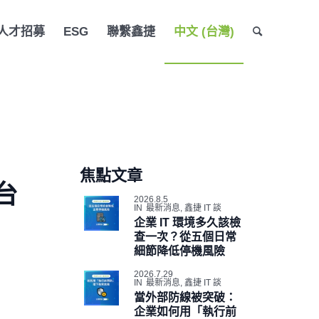
人才招募
ESG
聯繫鑫捷
中文 (台灣)
焦點文章
台
2026.8.5
IN
最新消息
,
鑫捷 IT 談
企業 IT 環境多久該檢
查一次？從五個日常
細節降低停機風險
2026.7.29
IN
最新消息
,
鑫捷 IT 談
當外部防線被突破：
企業如何用「執行前