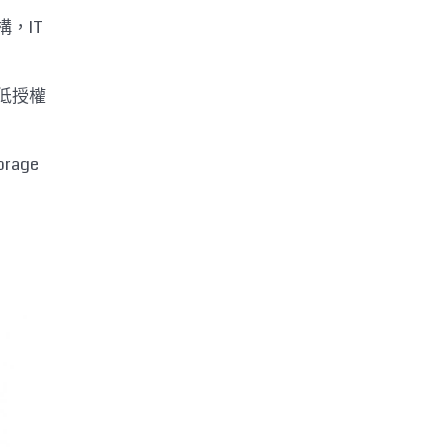
，IT
低授權
age