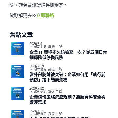
險，確保資訊環境長期穩定。
欲瞭解更多>>
立即聯絡
焦點文章
2026.8.5
IN
最新消息
,
鑫捷 IT 談
企業 IT 環境多久該檢查一次？從五個日常
細節降低停機風險
2026.7.29
IN
最新消息
,
鑫捷 IT 談
當外部防線被突破：企業如何用「執行前
預防」擋下勒索危機
2026.7.22
IN
最新消息
,
鑫捷 IT 談
企業備份策略怎麼規劃？兼顧資料安全與
營運需求
2026.7.14
IN
最新消息
,
鑫捷 IT 談