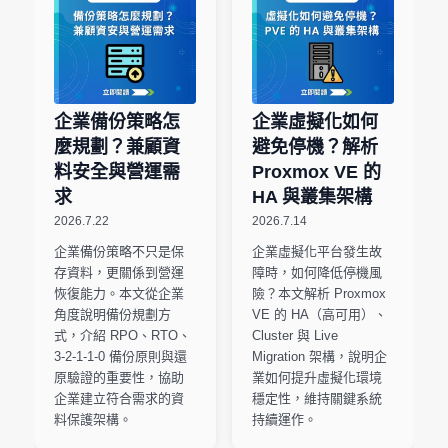
企業備份策略怎
企業虛擬化如何
麼規劃？兼顧資
避免停機？解析
料安全與營運需
Proxmox VE 的
求
HA 與叢集架構
2026.7.22
2026.7.14
企業備份策略不只是保
企業虛擬化平台發生故
存資料，更關係到營運
障時，如何降低停機風
恢復能力。本文從企業
險？本文解析 Proxmox
角度說明備份規劃方
VE 的 HA（高可用）、
式，介紹 RPO、RTO、
Cluster 與 Live
3-2-1-1-0 備份原則與還
Migration 架構，說明企
原驗證的重要性，協助
業如何提升虛擬化環境
企業建立符合需求的資
穩定性，維持關鍵系統
料保護架構。
持續運作。