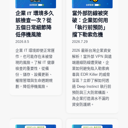
企業 IT 環境多久
當外部防線被突
該檢查一次？從
破：企業如何用
五個日常細節降
「執行前預防」
低停機風險
擋下勒索危機
2026.8.5
2026.7.29
企業 IT 環境即使正常運
2026 最新台灣企業資安
作，也可能存在未被發
解析！當外部 VPN 與遠
現的風險。了解 IT 健康
端連線防線遭突破，企
檢查的重要性，從備
業如何避免陷入勒索病
份、儲存、設備更新、
毒與 EDR Killer 的威脅
權限管理與生命週期規
盲區？立即了解如何透
劃，降低停機風險。
過 Deep Instinct 執行前
預防與三大防禦構面，
為企業打造滴水不漏的
資安防護網。